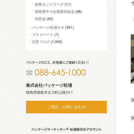
創客ネットワーク
(11)
徳島県中小企業家同友会
(98)
四究会
(40)
パッケージ松浦ネタ
(361)
プライベート
(7)
日常ブログ
(1,065)
株式会社パッケージ松浦
徳島県徳島市丈六町山端10-1
ご相談・お問い合わせ