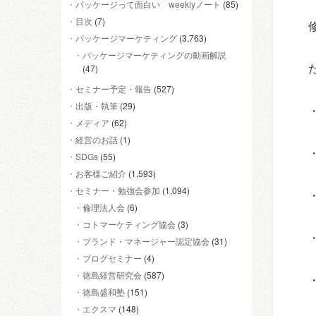
パッケージって面白い weeklyノート
(85)
目次
(7)
パッケージマーケティング
(3,763)
パッケージマーケティングの動画解説
(47)
セミナー予定・報告
(527)
出版・執筆
(29)
メディア
(62)
経営のお話
(1)
SDGs
(55)
お客様ご紹介
(1,593)
セミナー・勉強会参加
(1,094)
倫理法人会
(6)
コトマーケティング協会
(3)
ブランド・マネージャー認定協会
(31)
ブログセミナー
(4)
徳島経営研究会
(587)
徳島盛和塾
(151)
エクスマ
(148)