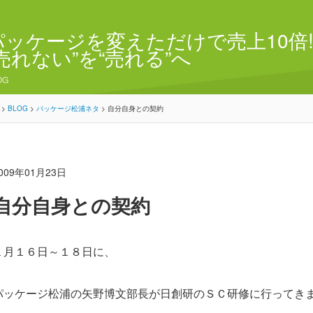
パッケージを変えただけで売上10倍!
“売れない”を“売れる”へ
OG
>
BLOG
>
パッケージ松浦ネタ
>
自分自身との契約
009年01月23日
自分自身との契約
１月１６日～１８日に、
パッケージ松浦の矢野博文部長が日創研のＳＣ研修に行ってき