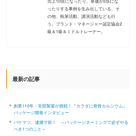
売上10倍になったり、単価が5倍にな
ったりする事例を生み出している。そ
の他、執筆活動、講演活動なども行
う。ブランド・マネージャー認定協会2
級＆1級＆ミドルトレーナー。
最新の記事
創業110年・安部製菓が挑戦！『カラダに骨骨カルシウム』
パッケージ開発インタビュー
パケマツ、逮捕寸前！ ～パッケージネーミングで必ずやる
べき1つのこと～