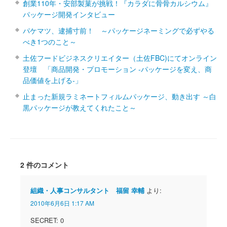
創業110年・安部製菓が挑戦！『カラダに骨骨カルシウム』
パッケージ開発インタビュー
パケマツ、逮捕寸前！ ～パッケージネーミングで必ずやる
べき1つのこと～
土佐フードビジネスクリエイター（土佐FBC)にてオンライン
登壇 「商品開発・プロモーション ‐パッケージを変え、商
品価値を上げる‐」
止まった新規ラミネートフィルムパッケージ、動き出す ～白
黒パッケージが教えてくれたこと～
2 件のコメント
組織・人事コンサルタント 福留 幸輔
より:
2010年6月6日 1:17 AM
SECRET: 0