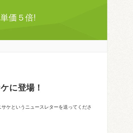
単価５倍!
サケに登場！
ニサケというニュースレターを送ってくださ