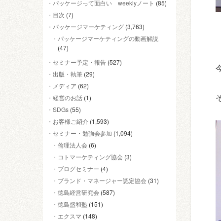
パッケージって面白い weeklyノート
(85)
目次
(7)
パッケージマーケティング
(3,763)
パッケージマーケティングの動画解説
(47)
セミナー予定・報告
(527)
出版・執筆
(29)
メディア
(62)
経営のお話
(1)
SDGs
(55)
お客様ご紹介
(1,593)
セミナー・勉強会参加
(1,094)
倫理法人会
(6)
コトマーケティング協会
(3)
ブログセミナー
(4)
ブランド・マネージャー認定協会
(31)
徳島経営研究会
(587)
徳島盛和塾
(151)
エクスマ
(148)