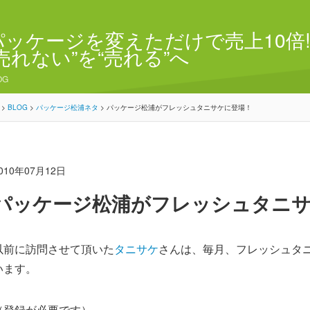
パッケージを変えただけで売上10倍!
“売れない”を“売れる”へ
OG
>
BLOG
>
パッケージ松浦ネタ
>
パッケージ松浦がフレッシュタニサケに登場！
010年07月12日
パッケージ松浦がフレッシュタニ
以前に訪問させて頂いた
タニサケ
さんは、毎月、フレッシュタ
います。
（登録が必要です）