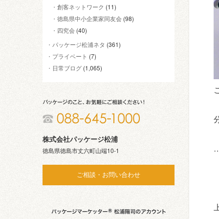
創客ネットワーク
(11)
徳島県中小企業家同友会
(98)
四究会
(40)
パッケージ松浦ネタ
(361)
プライベート
(7)
日常ブログ
(1,065)
株式会社パッケージ松浦
徳島県徳島市丈六町山端10-1
ご相談・お問い合わせ