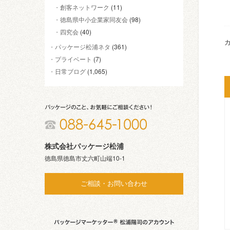
創客ネットワーク
(11)
徳島県中小企業家同友会
(98)
四究会
(40)
カ
パッケージ松浦ネタ
(361)
プライベート
(7)
日常ブログ
(1,065)
株式会社パッケージ松浦
徳島県徳島市丈六町山端10-1
ご相談・お問い合わせ