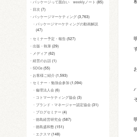
パッケージって面白い weeklyノート
(85)
目次
(7)
パッケージマーケティング
(3,763)
パッケージマーケティングの動画解説
(47)
セミナー予定・報告
(527)
出版・執筆
(29)
メディア
(62)
経営のお話
(1)
SDGs
(55)
お客様ご紹介
(1,593)
セミナー・勉強会参加
(1,094)
倫理法人会
(6)
コトマーケティング協会
(3)
ブランド・マネージャー認定協会
(31)
ブログセミナー
(4)
徳島経営研究会
(587)
徳島盛和塾
(151)
エクスマ
(148)