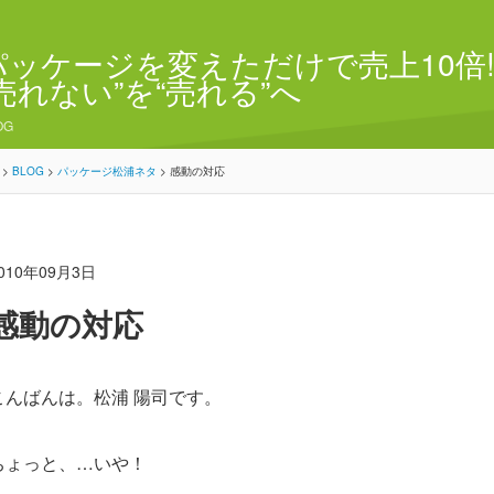
パッケージを変えただけで売上10倍!
“売れない”を“売れる”へ
OG
>
BLOG
>
パッケージ松浦ネタ
>
感動の対応
010年09月3日
感動の対応
こんばんは。松浦 陽司です。
ちょっと、…いや！