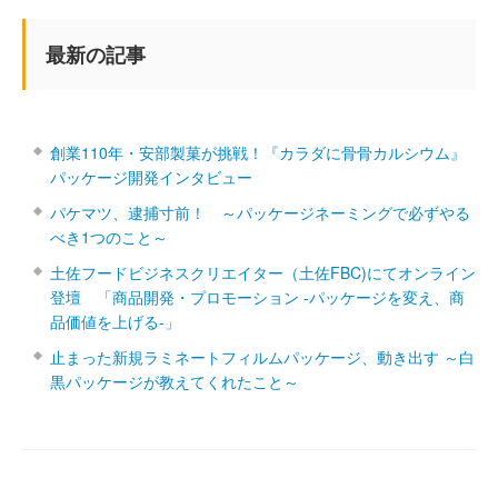
最新の記事
創業110年・安部製菓が挑戦！『カラダに骨骨カルシウム』
パッケージ開発インタビュー
パケマツ、逮捕寸前！ ～パッケージネーミングで必ずやる
べき1つのこと～
土佐フードビジネスクリエイター（土佐FBC)にてオンライン
登壇 「商品開発・プロモーション ‐パッケージを変え、商
品価値を上げる‐」
止まった新規ラミネートフィルムパッケージ、動き出す ～白
黒パッケージが教えてくれたこと～