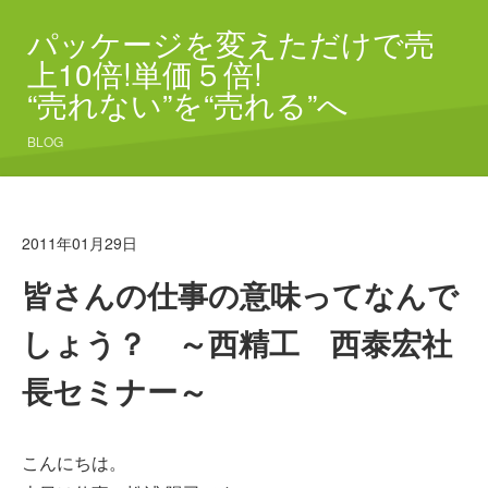
パッケージを変えただけで売
上10倍!単価５倍!
“売れない”を“売れる”へ
BLOG
2011年01月29日
皆さんの仕事の意味ってなんで
しょう？ ～西精工 西泰宏社
長セミナー～
こんにちは。