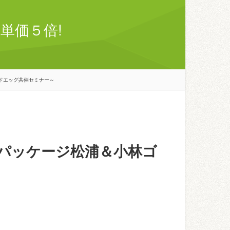
単価５倍!
ドエッグ共催セミナー～
パッケージ松浦＆小林ゴ