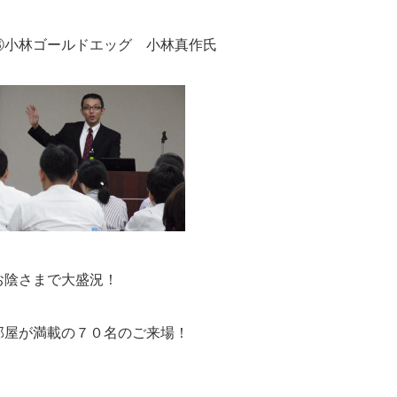
③小林ゴールドエッグ 小林真作氏
お陰さまで大盛況！
部屋が満載の７０名のご来場！