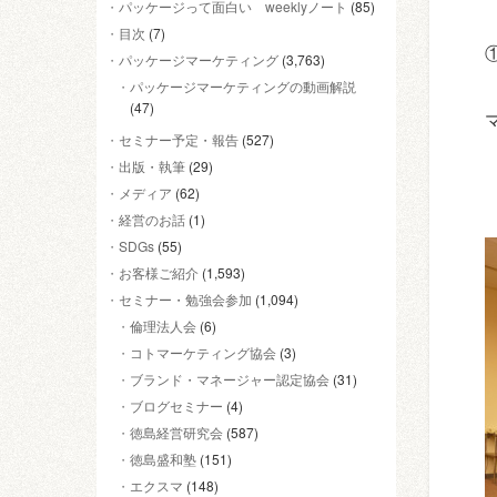
パッケージって面白い weeklyノート
(85)
目次
(7)
パッケージマーケティング
(3,763)
パッケージマーケティングの動画解説
(47)
セミナー予定・報告
(527)
出版・執筆
(29)
メディア
(62)
経営のお話
(1)
SDGs
(55)
お客様ご紹介
(1,593)
セミナー・勉強会参加
(1,094)
倫理法人会
(6)
コトマーケティング協会
(3)
ブランド・マネージャー認定協会
(31)
ブログセミナー
(4)
徳島経営研究会
(587)
徳島盛和塾
(151)
エクスマ
(148)