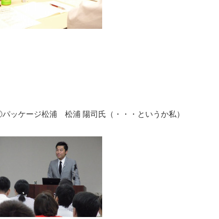
②パッケージ松浦 松浦 陽司氏（・・・というか私）