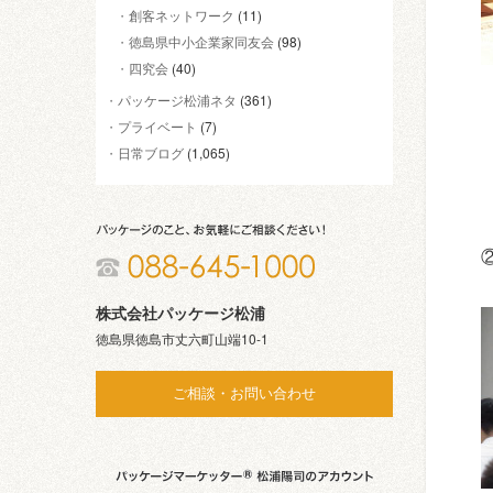
創客ネットワーク
(11)
徳島県中小企業家同友会
(98)
四究会
(40)
パッケージ松浦ネタ
(361)
プライベート
(7)
日常ブログ
(1,065)
株式会社パッケージ松浦
徳島県徳島市丈六町山端10-1
ご相談・お問い合わせ