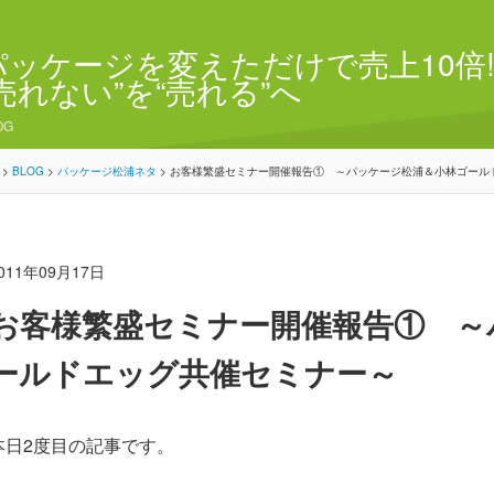
パッケージを変えただけで売上10倍!
“売れない”を“売れる”へ
OG
>
BLOG
>
パッケージ松浦ネタ
>
お客様繁盛セミナー開催報告① ～パッケージ松浦＆小林ゴール
011年09月17日
お客様繁盛セミナー開催報告① ～
ールドエッグ共催セミナー～
本日2度目の記事です。