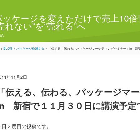
パッケージを変えただけで売上10倍!
“売れない”を“売れる”へ
OG
>
BLOG
>
パッケージ松浦ネタ
>
「伝える、伝わる、パッケージマーケティングセミナー」in 新
011年11月2日
「伝える、伝わる、パッケージマー
in 新宿で１１月３０日に講演予定
本日２度目の投稿です。