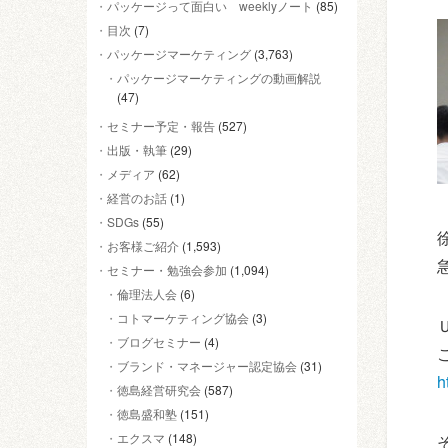
パッケージって面白い weeklyノート
(85)
目次
(7)
パッケージマーケティング
(3,763)
パッケージマーケティングの動画解説
(47)
セミナー予定・報告
(527)
出版・執筆
(29)
メディア
(62)
経営のお話
(1)
SDGs
(55)
お客様ご紹介
(1,593)
セミナー・勉強会参加
(1,094)
倫理法人会
(6)
コトマーケティング協会
(3)
ブログセミナー
(4)
ブランド・マネージャー認定協会
(31)
h
徳島経営研究会
(587)
徳島盛和塾
(151)
エクスマ
(148)