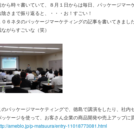
前から時々書いていて、８月１日からは毎日、パッケージマー
お陰さまで振り返ると、・・・お！すごい！
１０６ネタのパッケージマーケティングの記事を書いてきまし
我ながらすごいな（笑）
このパッケージマーケティングで、徳島で講演をしたり、社内
パッケージを使って、お客さん企業の商品開発や売上アップに
ttp://ameblo.jp/p-matsuura/entry-11018773081.html