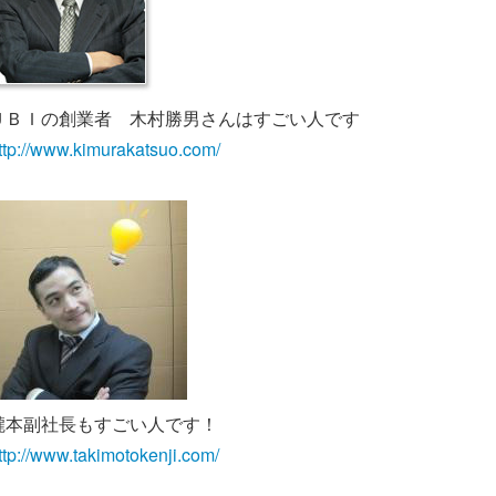
ＵＢＩの創業者 木村勝男さんはすごい人です
ttp://www.kimurakatsuo.com/
瀧本副社長もすごい人です！
ttp://www.takimotokenji.com/