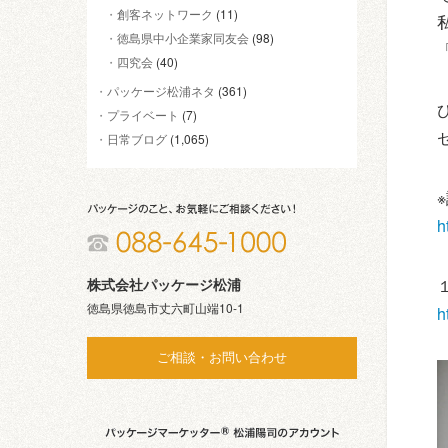
創客ネットワーク
(11)
徳島県中小企業家同友会
(98)
四究会
(40)
パッケージ松浦ネタ
(361)
プライベート
(7)
日常ブログ
(1,065)
h
株式会社パッケージ松浦
徳島県徳島市丈六町山端10-1
h
ご相談・お問い合わせ