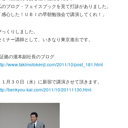
私のブログ・フェイスブックを見て打診がありました。
「感心した！ＵＢＩの早朝勉強会で講演してくれ！」
びっくりしました。
セミナー講師として、いきなり東京進出です。
※証拠の瀧本副社長のブログ
ttp://www.takimotokenji.com/2011/10/post_181.html
１１月３０日（水）に新宿で講演させて頂きます。
ttp://benkyou-kai.com/2011/10/20111130.html