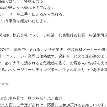
商品ではなく、体験を売る。
商品が良いから売れるのではなく、
ストーリーを上手く伝えるから売れる。
という事例を紹介いたします。
◆講師：株式会社パッケージ松浦 代表取締役社長 松浦陽司
1974年、徳島で生まれる。大学卒業後、包装資材メーカーへ修
材（パッケージ）業界は価格競争、過剰サービスで血の海のよ
は、必ず大手に潰されると危機感を抱く。お客さんの供給を支
するパッケージマーケティング業へ。生まれ変わりつつある企
☆☆☆
この記事を見て、興味をもたれた貴方、
東京方面にご予定があれば、応援にご参加頂けると嬉しいです