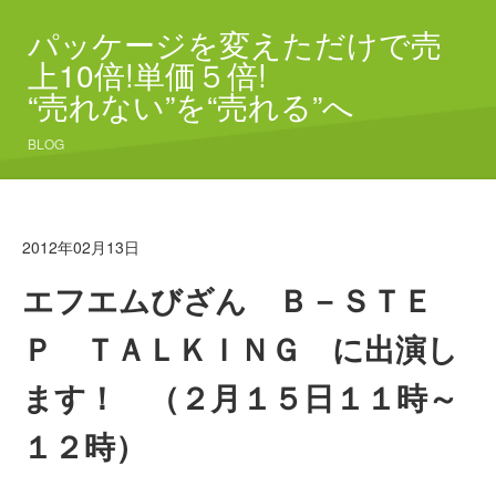
パッケージを変えただけで売
上10倍!単価５倍!
“売れない”を“売れる”へ
BLOG
2012年02月13日
エフエムびざん Ｂ－ＳＴＥ
Ｐ ＴＡＬＫＩＮＧ に出演し
ます！ （２月１５日１１時～
１２時）