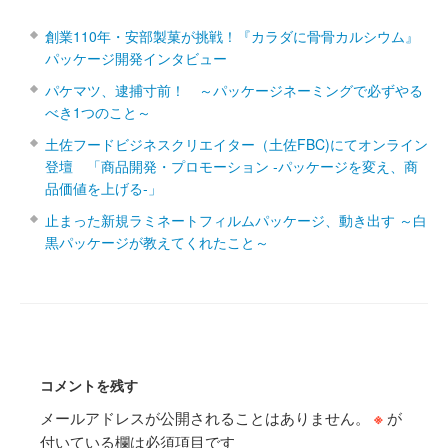
創業110年・安部製菓が挑戦！『カラダに骨骨カルシウム』
パッケージ開発インタビュー
パケマツ、逮捕寸前！ ～パッケージネーミングで必ずやる
べき1つのこと～
土佐フードビジネスクリエイター（土佐FBC)にてオンライン
登壇 「商品開発・プロモーション ‐パッケージを変え、商
品価値を上げる‐」
止まった新規ラミネートフィルムパッケージ、動き出す ～白
黒パッケージが教えてくれたこと～
コメントを残す
メールアドレスが公開されることはありません。
※
が
付いている欄は必須項目です