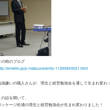
その時のブログ
ttp://ameblo.jp/p-matsuura/entry-11260643021.html
勉強嫌いの職人さんが、理念と経営勉強会を通して生まれ変わ
この話を聞いて、
パッケージ松浦の理念と経営勉強会が生まれ変わりました！