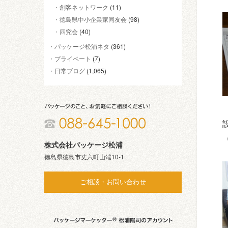
創客ネットワーク
(11)
徳島県中小企業家同友会
(98)
四究会
(40)
パッケージ松浦ネタ
(361)
プライベート
(7)
日常ブログ
(1,065)
株式会社パッケージ松浦
徳島県徳島市丈六町山端10-1
ご相談・お問い合わせ