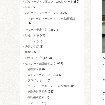
パッケージって面白い weeklyノート
(85)
目次
(7)
パッケージマーケティング
(3,763)
パッケージマーケティングの動画解説
(47)
セミナー予定・報告
(527)
出版・執筆
(29)
メディア
(62)
経営のお話
(1)
SDGs
(55)
お客様ご紹介
(1,593)
セミナー・勉強会参加
(1,094)
h
倫理法人会
(6)
コトマーケティング協会
(3)
ブログセミナー
(4)
ブランド・マネージャー認定協会
(31)
徳島経営研究会
(587)
徳島盛和塾
(151)
エクスマ
(148)