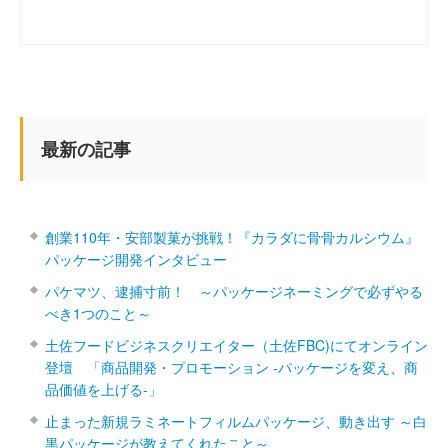
最新の記事
創業110年・安部製菓が挑戦！『カラダに骨骨カルシウム』
パッケージ開発インタビュー
パケマツ、逮捕寸前！ ～パッケージネーミングで必ずやる
べき1つのこと～
土佐フードビジネスクリエイター（土佐FBC)にてオンライン
登壇 「商品開発・プロモーション ‐パッケージを変え、商
品価値を上げる‐」
止まった新規ラミネートフィルムパッケージ、動き出す ～白
黒パッケージが教えてくれたこと～