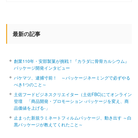
最新の記事
創業110年・安部製菓が挑戦！『カラダに骨骨カルシウム』
パッケージ開発インタビュー
パケマツ、逮捕寸前！ ～パッケージネーミングで必ずやる
べき1つのこと～
土佐フードビジネスクリエイター（土佐FBC)にてオンライン
登壇 「商品開発・プロモーション ‐パッケージを変え、商
品価値を上げる‐」
止まった新規ラミネートフィルムパッケージ、動き出す ～白
黒パッケージが教えてくれたこと～