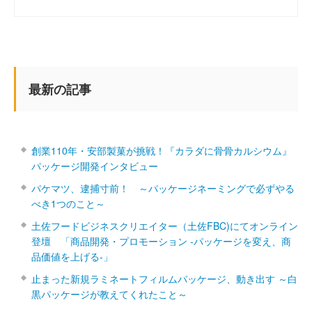
最新の記事
創業110年・安部製菓が挑戦！『カラダに骨骨カルシウム』
パッケージ開発インタビュー
パケマツ、逮捕寸前！ ～パッケージネーミングで必ずやる
べき1つのこと～
土佐フードビジネスクリエイター（土佐FBC)にてオンライン
登壇 「商品開発・プロモーション ‐パッケージを変え、商
品価値を上げる‐」
止まった新規ラミネートフィルムパッケージ、動き出す ～白
黒パッケージが教えてくれたこと～