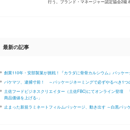
行う。ブランド・マネージャー認定協会2級
最新の記事
創業110年・安部製菓が挑戦！『カラダに骨骨カルシウム』パッケー
パケマツ、逮捕寸前！ ～パッケージネーミングで必ずやるべき1つ
土佐フードビジネスクリエイター（土佐FBC)にてオンライン登壇 
商品価値を上げる‐」
止まった新規ラミネートフィルムパッケージ、動き出す ～白黒パッ