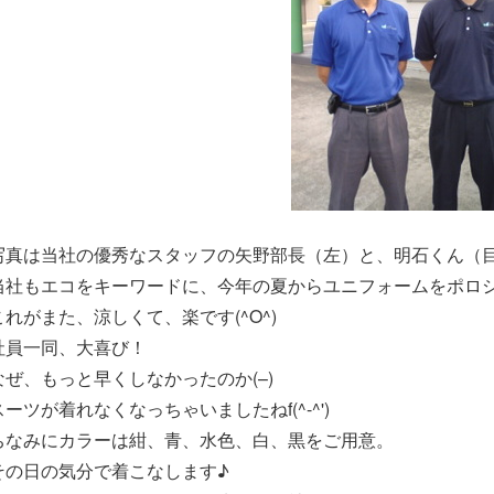
写真は当社の優秀なスタッフの矢野部長（左）と、明石くん（
当社もエコをキーワードに、今年の夏からユニフォームをポロ
これがまた、涼しくて、楽です(^O^)
社員一同、大喜び！
なぜ、もっと早くしなかったのか(–)
スーツが着れなくなっちゃいましたねf(^-^')
ちなみにカラーは紺、青、水色、白、黒をご用意。
その日の気分で着こなします♪