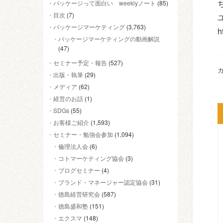
パッケージって面白い weeklyノート
(85)
目次
(7)
パッケージマーケティング
(3,763)
h
パッケージマーケティングの動画解説
(47)
セミナー予定・報告
(527)
カ
出版・執筆
(29)
メディア
(62)
経営のお話
(1)
SDGs
(55)
お客様ご紹介
(1,593)
セミナー・勉強会参加
(1,094)
倫理法人会
(6)
コトマーケティング協会
(3)
ブログセミナー
(4)
ブランド・マネージャー認定協会
(31)
徳島経営研究会
(587)
徳島盛和塾
(151)
エクスマ
(148)