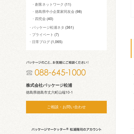
創客ネットワーク
(11)
徳島県中小企業家同友会
(98)
四究会
(40)
パッケージ松浦ネタ
(361)
プライベート
(7)
日常ブログ
(1,065)
株式会社パッケージ松浦
徳島県徳島市丈六町山端10-1
ご相談・お問い合わせ