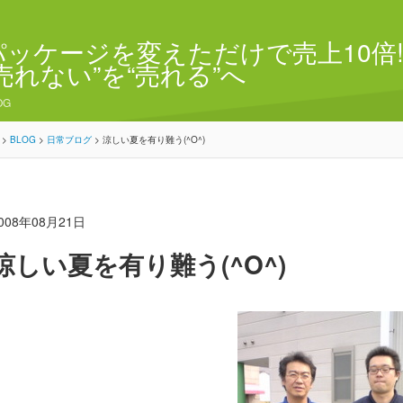
パッケージを変えただけで売上10倍!
“売れない”を“売れる”へ
OG
>
BLOG
>
日常ブログ
>
涼しい夏を有り難う(^O^)
008年08月21日
涼しい夏を有り難う(^O^)