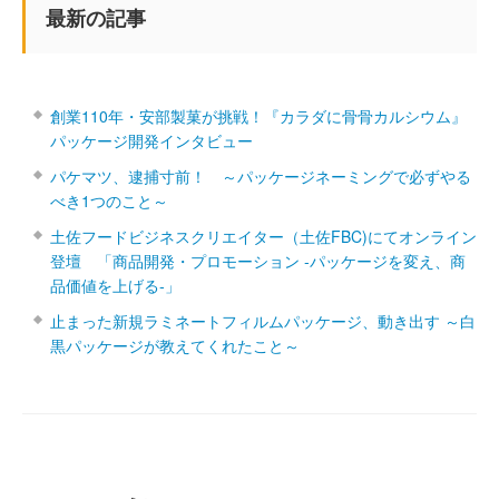
最新の記事
創業110年・安部製菓が挑戦！『カラダに骨骨カルシウム』
パッケージ開発インタビュー
パケマツ、逮捕寸前！ ～パッケージネーミングで必ずやる
べき1つのこと～
土佐フードビジネスクリエイター（土佐FBC)にてオンライン
登壇 「商品開発・プロモーション ‐パッケージを変え、商
品価値を上げる‐」
止まった新規ラミネートフィルムパッケージ、動き出す ～白
黒パッケージが教えてくれたこと～