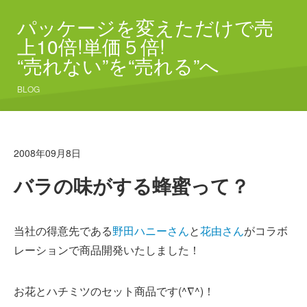
パッケージを変えただけで売
上10倍!単価５倍!
“売れない”を“売れる”へ
BLOG
2008年09月8日
バラの味がする蜂蜜って？
当社の得意先である
野田ハニーさん
と
花由さん
がコラボ
レーションで商品開発いたしました！
お花とハチミツのセット商品です(^∇^)！