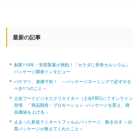
最新の記事
創業110年・安部製菓が挑戦！『カラダに骨骨カルシウム』
パッケージ開発インタビュー
パケマツ、逮捕寸前！ ～パッケージネーミングで必ずやる
べき1つのこと～
土佐フードビジネスクリエイター（土佐FBC)にてオンライン
登壇 「商品開発・プロモーション ‐パッケージを変え、商
品価値を上げる‐」
止まった新規ラミネートフィルムパッケージ、動き出す ～白
黒パッケージが教えてくれたこと～