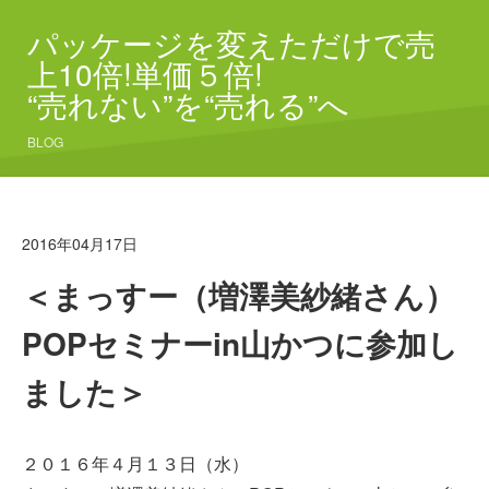
パッケージを変えただけで売
上10倍!単価５倍!
“売れない”を“売れる”へ
BLOG
2016年04月17日
＜まっすー（増澤美紗緒さん）
POPセミナーin山かつに参加し
ました＞
２０１６年４月１３日（水）