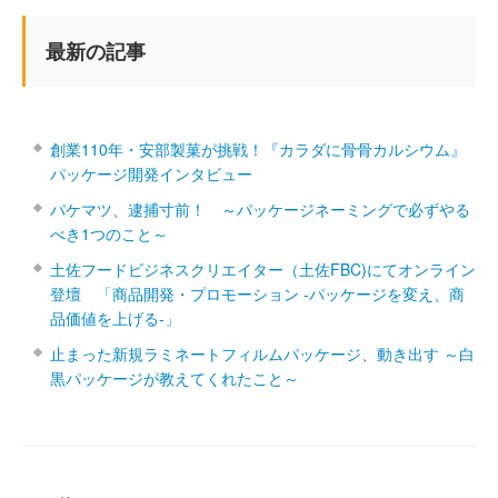
最新の記事
創業110年・安部製菓が挑戦！『カラダに骨骨カルシウム』
パッケージ開発インタビュー
パケマツ、逮捕寸前！ ～パッケージネーミングで必ずやる
べき1つのこと～
土佐フードビジネスクリエイター（土佐FBC)にてオンライン
登壇 「商品開発・プロモーション ‐パッケージを変え、商
品価値を上げる‐」
止まった新規ラミネートフィルムパッケージ、動き出す ～白
黒パッケージが教えてくれたこと～