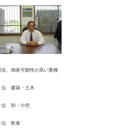
現在、倒産可能性が高い業種
１位 建築・土木
２位 卸・小売
３位 飲食