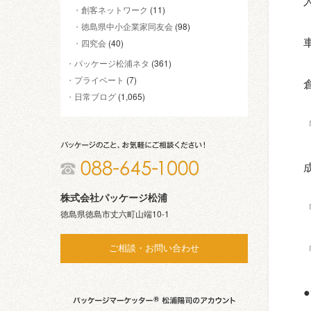
創客ネットワーク
(11)
徳島県中小企業家同友会
(98)
四究会
(40)
パッケージ松浦ネタ
(361)
プライベート
(7)
日常ブログ
(1,065)
株式会社パッケージ松浦
徳島県徳島市丈六町山端10-1
ご相談・お問い合わせ