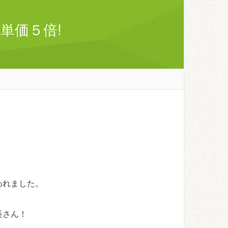
単価５倍!
われました。
長さん！