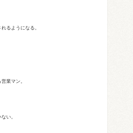
されるようになる。
る営業マン。
いない。