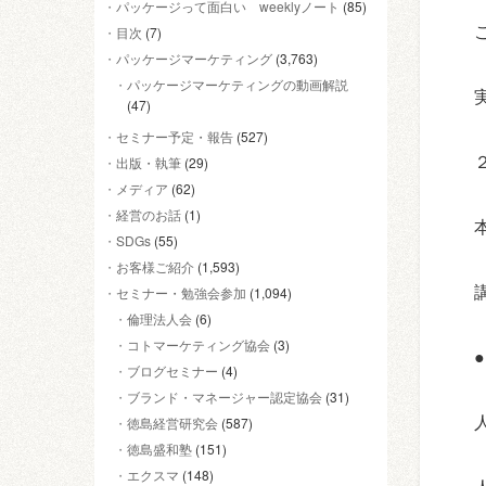
パッケージって面白い weeklyノート
(85)
目次
(7)
パッケージマーケティング
(3,763)
パッケージマーケティングの動画解説
(47)
セミナー予定・報告
(527)
出版・執筆
(29)
メディア
(62)
経営のお話
(1)
SDGs
(55)
お客様ご紹介
(1,593)
セミナー・勉強会参加
(1,094)
倫理法人会
(6)
コトマーケティング協会
(3)
ブログセミナー
(4)
ブランド・マネージャー認定協会
(31)
徳島経営研究会
(587)
徳島盛和塾
(151)
エクスマ
(148)