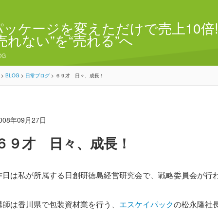
パッケージを変えただけで売上10倍!
“売れない”を“売れる”へ
OG
>
BLOG
>
日常ブログ
>
６９才 日々、成長！
008年09月27日
６９才 日々、成長！
昨日は私が所属する日創研徳島経営研究会で、戦略委員会が行
講師は香川県で包装資材業を行う、
エスケイパック
の松永隆社