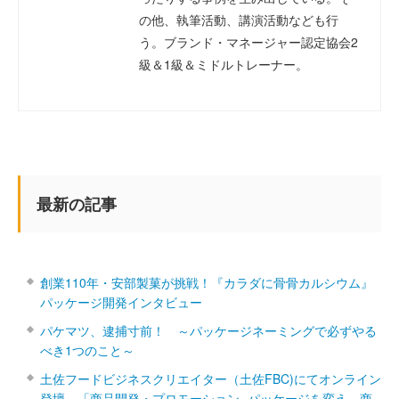
の他、執筆活動、講演活動なども行
う。ブランド・マネージャー認定協会2
級＆1級＆ミドルトレーナー。
最新の記事
創業110年・安部製菓が挑戦！『カラダに骨骨カルシウム』
パッケージ開発インタビュー
パケマツ、逮捕寸前！ ～パッケージネーミングで必ずやる
べき1つのこと～
土佐フードビジネスクリエイター（土佐FBC)にてオンライン
登壇 「商品開発・プロモーション ‐パッケージを変え、商