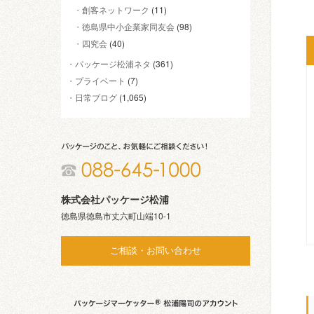
創客ネットワーク
(11)
徳島県中小企業家同友会
(98)
四究会
(40)
パッケージ松浦ネタ
(361)
プライベート
(7)
日常ブログ
(1,065)
株式会社パッケージ松浦
徳島県徳島市丈六町山端10-1
ご相談・お問い合わせ