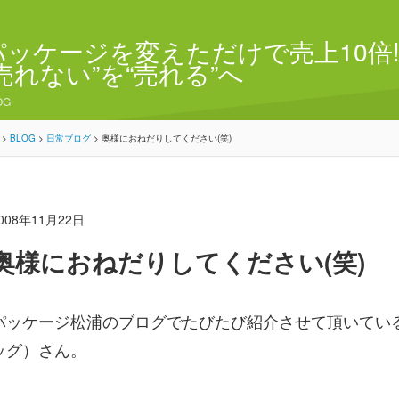
パッケージを変えただけで売上10倍!
“売れない”を“売れる”へ
OG
>
BLOG
>
日常ブログ
>
奥様におねだりしてください(笑)
008年11月22日
奥様におねだりしてください(笑)
パッケージ松浦のブログでたびたび紹介させて頂いてい
ッグ）さん。