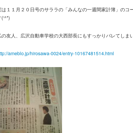
実は１１月２０日号のサララの「みんなの一週間家計簿」のコ
(‘^*)
私の友人、広沢自動車学校の大西部長にもすっかりバレてしまい
ttp://ameblo.jp/hirosawa-0024/entry-10167481514.html