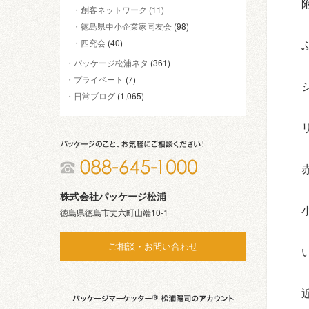
創客ネットワーク
(11)
徳島県中小企業家同友会
(98)
四究会
(40)
パッケージ松浦ネタ
(361)
プライベート
(7)
日常ブログ
(1,065)
株式会社パッケージ松浦
徳島県徳島市丈六町山端10-1
ご相談・お問い合わせ