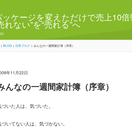
パッケージを変えただけで売上10倍!
“売れない”を“売れる”へ
OG
>
BLOG
>
日常ブログ
>
みんなの一週間家計簿（序章）
008年11月22日
みんなの一週間家計簿（序章）
気づいた人は、気づいた。
気づいてない人は、気づかない。