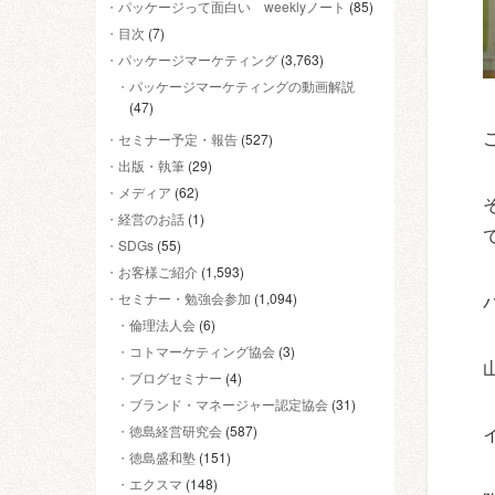
パッケージって面白い weeklyノート
(85)
目次
(7)
パッケージマーケティング
(3,763)
パッケージマーケティングの動画解説
(47)
セミナー予定・報告
(527)
出版・執筆
(29)
メディア
(62)
経営のお話
(1)
SDGs
(55)
お客様ご紹介
(1,593)
セミナー・勉強会参加
(1,094)
倫理法人会
(6)
コトマーケティング協会
(3)
ブログセミナー
(4)
ブランド・マネージャー認定協会
(31)
徳島経営研究会
(587)
徳島盛和塾
(151)
エクスマ
(148)