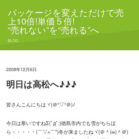
パッケージを変えただけで売
上10倍!単価５倍!
“売れない”を“売れる”へ
BLOG
2008年12月6日
明日は高松へ♪♪♪
皆さんこんにちはヾ(＠°▽°＠)ﾉ
今日は寒いですねΣ(ﾟдﾟ;)徳島市内でも雪がちらほ
ら・・・・・(￣▽+￣*)冬が来ましたねヾ(＠＾(∞)＾＠)