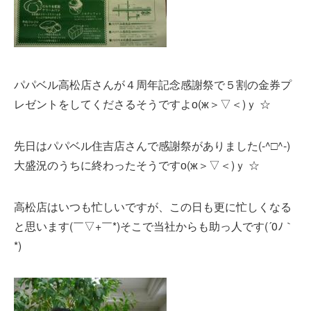
パパベル高松店さんが４周年記念感謝祭で５割の金券プ
レゼントをしてくださるそうですよо(ж＞▽＜)ｙ ☆
先日はパパベル住吉店さんで感謝祭がありました(-^□^-)
大盛況のうちに終わったそうですо(ж＞▽＜)ｙ ☆
高松店はいつも忙しいですが、この日も更に忙しくなる
と思います(￣▽+￣*)そこで当社からも助っ人です(´0ﾉ｀
*)