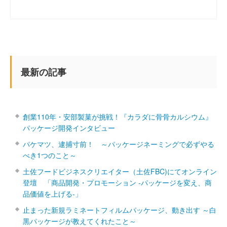
最新の記事
創業110年・安部製菓が挑戦！『カラダに骨骨カルシウム』
パッケージ開発インタビュー
パケマツ、逮捕寸前！ ～パッケージネーミングで必ずやる
べき1つのこと～
土佐フードビジネスクリエイター（土佐FBC)にてオンライン
登壇 「商品開発・プロモーション ‐パッケージを変え、商
品価値を上げる‐」
止まった新規ラミネートフィルムパッケージ、動き出す ～白
黒パッケージが教えてくれたこと～