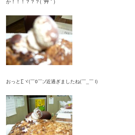
か！！！？？？( ´艸｀)
おっと∑ヾ(￣0￣;ﾉ近過ぎましたね(￣_￣ i)