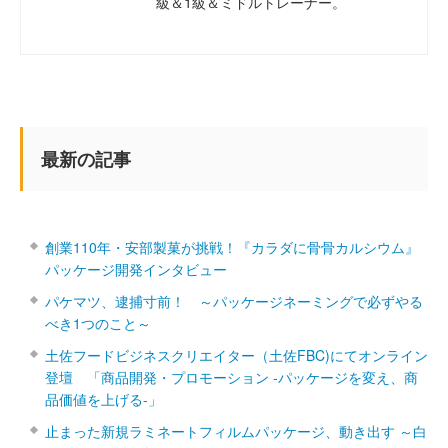
級＆1級＆ミドルトレーナー。
最新の記事
創業110年・安部製菓が挑戦！『カラダに骨骨カルシウム』
パッケージ開発インタビュー
パケマツ、逮捕寸前！ ～パッケージネーミングで必ずやる
べき1つのこと～
土佐フードビジネスクリエイター（土佐FBC)にてオンライン
登壇 「商品開発・プロモーション ‐パッケージを変え、商
品価値を上げる‐」
止まった新規ラミネートフィルムパッケージ、動き出す ～白