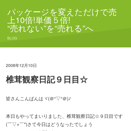
パッケージを変えただけで売
上10倍!単価５倍!
“売れない”を“売れる”へ
BLOG
2008年12月10日
椎茸観察日記９日目☆
皆さんこんばんはヾ(＠°▽°＠)ﾉ
本日もやってまいりました、椎茸観察日記☆９日目です
(￣▽+￣*)さて今日はどうなったでしょう