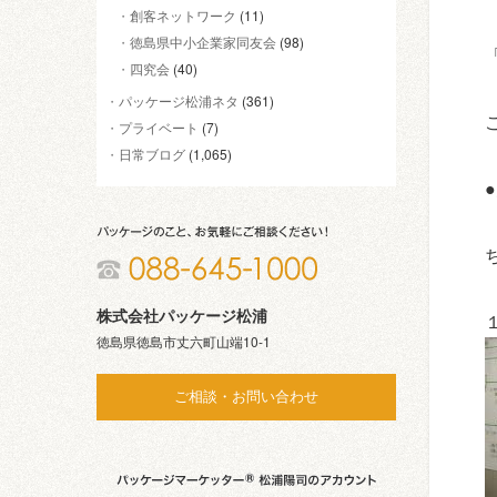
創客ネットワーク
(11)
徳島県中小企業家同友会
(98)
四究会
(40)
パッケージ松浦ネタ
(361)
プライベート
(7)
日常ブログ
(1,065)
株式会社パッケージ松浦
徳島県徳島市丈六町山端10-1
ご相談・お問い合わせ