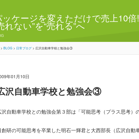
パッケージを変えただけで売上10倍!
“売れない”を“売れる”へ
OG
>
BLOG
>
日常ブログ
>
広沢自動車学校と勉強会③
009年01月10日
広沢自動車学校と勉強会③
広沢自動車学校との勉強会第３部は「可能思考（プラス思考）
日創研の可能思考を卒業した明石一輝君と大西部長（広沢自動