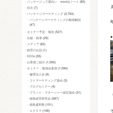
パッケージって面白い weeklyノート
(85)
目次
(7)
パッケージマーケティング
(3,763)
パッケージマーケティングの動画解説
(47)
セミナー予定・報告
(527)
出版・執筆
(29)
メディア
(62)
経営のお話
(1)
SDGs
(55)
お客様ご紹介
(1,593)
セミナー・勉強会参加
(1,094)
倫理法人会
(6)
コトマーケティング協会
(3)
ブログセミナー
(4)
ブランド・マネージャー認定協会
(31)
徳島経営研究会
(587)
徳島盛和塾
(151)
エクスマ
(148)