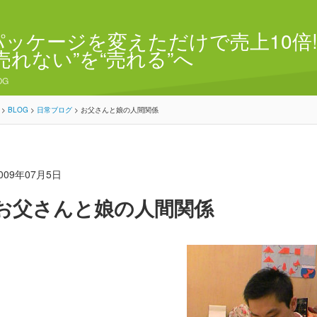
パッケージを変えただけで売上10倍!
“売れない”を“売れる”へ
OG
>
BLOG
>
日常ブログ
>
お父さんと娘の人間関係
009年07月5日
お父さんと娘の人間関係