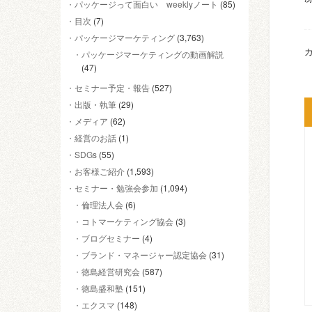
パッケージって面白い weeklyノート
(85)
目次
(7)
パッケージマーケティング
(3,763)
カ
パッケージマーケティングの動画解説
(47)
セミナー予定・報告
(527)
出版・執筆
(29)
メディア
(62)
経営のお話
(1)
SDGs
(55)
お客様ご紹介
(1,593)
セミナー・勉強会参加
(1,094)
倫理法人会
(6)
コトマーケティング協会
(3)
ブログセミナー
(4)
ブランド・マネージャー認定協会
(31)
徳島経営研究会
(587)
徳島盛和塾
(151)
エクスマ
(148)