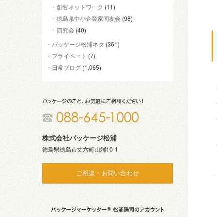
創客ネットワーク
(11)
徳島県中小企業家同友会
(98)
四究会
(40)
パッケージ松浦ネタ
(361)
プライベート
(7)
日常ブログ
(1,065)
株式会社パッケージ松浦
徳島県徳島市丈六町山端10-1
ご相談・お問い合わせ