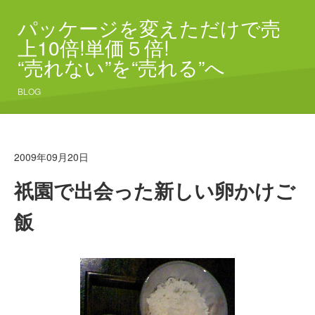
パッケージを変えただけで売
上10倍!単価５倍!
“売れない”を“売れる”へ
BLOG
2009年09月20日
祇園で出会った新しい卵かけご
飯