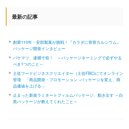
最新の記事
創業110年・安部製菓が挑戦！『カラダに骨骨カルシウム』
パッケージ開発インタビュー
パケマツ、逮捕寸前！ ～パッケージネーミングで必ずやる
べき1つのこと～
土佐フードビジネスクリエイター（土佐FBC)にてオンライン
登壇 「商品開発・プロモーション ‐パッケージを変え、商
品価値を上げる‐」
止まった新規ラミネートフィルムパッケージ、動き出す ～白
黒パッケージが教えてくれたこと～