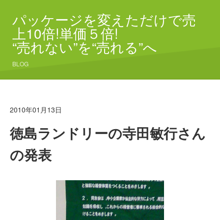
パッケージを変えただけで売
上10倍!単価５倍!
“売れない”を“売れる”へ
BLOG
2010年01月13日
徳島ランドリーの寺田敏行さん
の発表