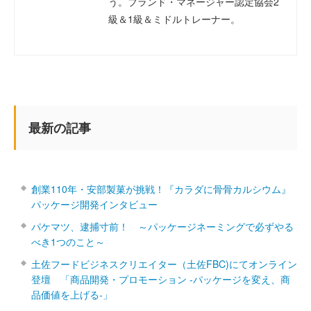
う。ブランド・マネージャー認定協会2
級＆1級＆ミドルトレーナー。
最新の記事
創業110年・安部製菓が挑戦！『カラダに骨骨カルシウム』
パッケージ開発インタビュー
パケマツ、逮捕寸前！ ～パッケージネーミングで必ずやる
べき1つのこと～
土佐フードビジネスクリエイター（土佐FBC)にてオンライン
登壇 「商品開発・プロモーション ‐パッケージを変え、商
品価値を上げる‐」