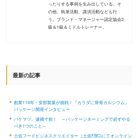
ったりする事例を生み出している。そ
の他、執筆活動、講演活動なども行
う。ブランド・マネージャー認定協会2
級＆1級＆ミドルトレーナー。
最新の記事
創業110年・安部製菓が挑戦！『カラダに骨骨カルシウム』
パッケージ開発インタビュー
パケマツ、逮捕寸前！ ～パッケージネーミングで必ずやる
べき1つのこと～
土佐フードビジネスクリエイター（土佐FBC)にてオンライン