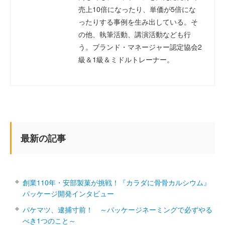
売上10倍になったり、単価が5倍にな
ったりする事例を生み出している。そ
の他、執筆活動、講演活動なども行
う。ブランド・マネージャー認定協会2
級＆1級＆ミドルトレーナー。
最新の記事
創業110年・安部製菓が挑戦！『カラダに骨骨カルシウム』
パッケージ開発インタビュー
パケマツ、逮捕寸前！ ～パッケージネーミングで必ずやる
べき1つのこと～