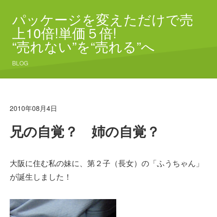
パッケージを変えただけで売
上10倍!単価５倍!
“売れない”を“売れる”へ
BLOG
2010年08月4日
兄の自覚？ 姉の自覚？
大阪に住む私の妹に、第２子（長女）の「ふうちゃん」
が誕生しました！