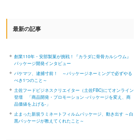
最新の記事
創業110年・安部製菓が挑戦！『カラダに骨骨カルシウム』
パッケージ開発インタビュー
パケマツ、逮捕寸前！ ～パッケージネーミングで必ずやる
べき1つのこと～
土佐フードビジネスクリエイター（土佐FBC)にてオンライン
登壇 「商品開発・プロモーション ‐パッケージを変え、商
品価値を上げる‐」
止まった新規ラミネートフィルムパッケージ、動き出す ～白
黒パッケージが教えてくれたこと～