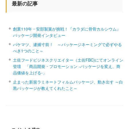
最新の記事
創業110年・安部製菓が挑戦！『カラダに骨骨カルシウム』
パッケージ開発インタビュー
パケマツ、逮捕寸前！ ～パッケージネーミングで必ずやる
べき1つのこと～
土佐フードビジネスクリエイター（土佐FBC)にてオンライン
登壇 「商品開発・プロモーション ‐パッケージを変え、商
品価値を上げる‐」
止まった新規ラミネートフィルムパッケージ、動き出す ～白
黒パッケージが教えてくれたこと～