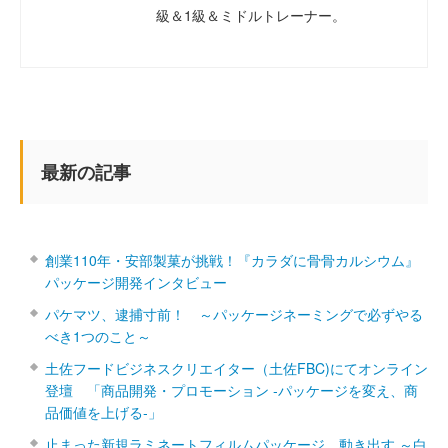
級＆1級＆ミドルトレーナー。
最新の記事
創業110年・安部製菓が挑戦！『カラダに骨骨カルシウム』
パッケージ開発インタビュー
パケマツ、逮捕寸前！ ～パッケージネーミングで必ずやる
べき1つのこと～
土佐フードビジネスクリエイター（土佐FBC)にてオンライン
登壇 「商品開発・プロモーション ‐パッケージを変え、商
品価値を上げる‐」
止まった新規ラミネートフィルムパッケージ、動き出す ～白