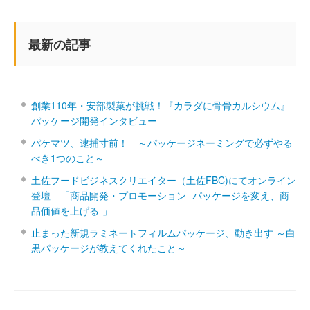
最新の記事
創業110年・安部製菓が挑戦！『カラダに骨骨カルシウム』
パッケージ開発インタビュー
パケマツ、逮捕寸前！ ～パッケージネーミングで必ずやる
べき1つのこと～
土佐フードビジネスクリエイター（土佐FBC)にてオンライン
登壇 「商品開発・プロモーション ‐パッケージを変え、商
品価値を上げる‐」
止まった新規ラミネートフィルムパッケージ、動き出す ～白
黒パッケージが教えてくれたこと～