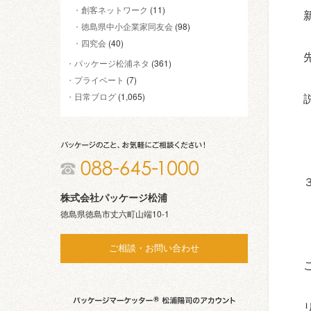
創客ネットワーク
(11)
徳島県中小企業家同友会
(98)
四究会
(40)
パッケージ松浦ネタ
(361)
プライベート
(7)
日常ブログ
(1,065)
株式会社パッケージ松浦
徳島県徳島市丈六町山端10-1
ご相談・お問い合わせ