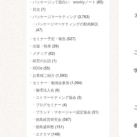
パッケージって面白い weeklyノート
(85)
目次
(7)
パッケージマーケティング
(3,763)
パッケージマーケティングの動画解説
(47)
セミナー予定・報告
(527)
出版・執筆
(29)
メディア
(62)
経営のお話
(1)
SDGs
(55)
お客様ご紹介
(1,593)
セミナー・勉強会参加
(1,094)
倫理法人会
(6)
コトマーケティング協会
(3)
ブログセミナー
(4)
ブランド・マネージャー認定協会
(31)
徳島経営研究会
(587)
徳島盛和塾
(151)
エクスマ
(148)