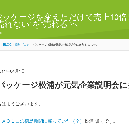
パッケージを変えただけで売上10倍!
“売れない”を“売れる”へ
OG
>
BLOG
>
日常ブログ
>
パッケージ松浦が元気企業説明会に参加しました。
011年04月1日
パッケージ松浦が元気企業説明会に
おはようございます。
３月３１日の徳島新聞に載っていた（？）
松浦 陽司です。