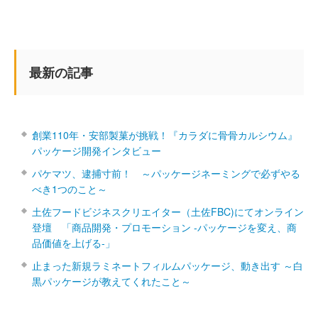
最新の記事
創業110年・安部製菓が挑戦！『カラダに骨骨カルシウム』
パッケージ開発インタビュー
パケマツ、逮捕寸前！ ～パッケージネーミングで必ずやる
べき1つのこと～
土佐フードビジネスクリエイター（土佐FBC)にてオンライン
登壇 「商品開発・プロモーション ‐パッケージを変え、商
品価値を上げる‐」
止まった新規ラミネートフィルムパッケージ、動き出す ～白
黒パッケージが教えてくれたこと～