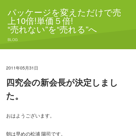
パッケージを変えただけで売
上10倍!単価５倍!
“売れない”を“売れる”へ
BLOG
2011年05月31日
四究会の新会長が決定しまし
た。
おはようございます。
朝は早めの松浦 陽司です。