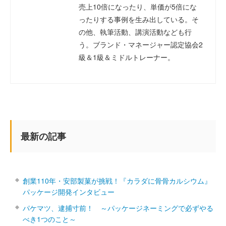
売上10倍になったり、単価が5倍にな
ったりする事例を生み出している。そ
の他、執筆活動、講演活動なども行
う。ブランド・マネージャー認定協会2
級＆1級＆ミドルトレーナー。
最新の記事
創業110年・安部製菓が挑戦！『カラダに骨骨カルシウム』
パッケージ開発インタビュー
パケマツ、逮捕寸前！ ～パッケージネーミングで必ずやる
べき1つのこと～