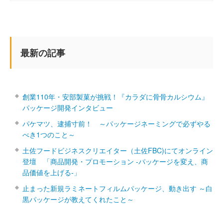
最新の記事
創業110年・安部製菓が挑戦！『カラダに骨骨カルシウム』
パッケージ開発インタビュー
パケマツ、逮捕寸前！ ～パッケージネーミングで必ずやる
べき1つのこと～
土佐フードビジネスクリエイター（土佐FBC)にてオンライン
登壇 「商品開発・プロモーション ‐パッケージを変え、商
品価値を上げる‐」
止まった新規ラミネートフィルムパッケージ、動き出す ～白
黒パッケージが教えてくれたこと～