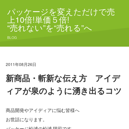
パッケージを変えただけで売
上10倍!単価５倍!
“売れない”を“売れる”へ
BLOG
2011年08月26日
新商品・斬新な伝え方 アイデ
ィアが泉のように湧き出るコツ
商品開発やアイディアに悩む皆様へ
お世話になります。
パッケージ松浦の松浦 陽司です。