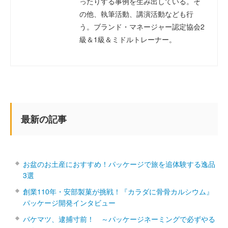
ったりする事例を生み出している。そ
の他、執筆活動、講演活動なども行
う。ブランド・マネージャー認定協会2
級＆1級＆ミドルトレーナー。
最新の記事
お盆のお土産におすすめ！パッケージで旅を追体験する逸品
3選
創業110年・安部製菓が挑戦！『カラダに骨骨カルシウム』
パッケージ開発インタビュー
パケマツ、逮捕寸前！ ～パッケージネーミングで必ずやる