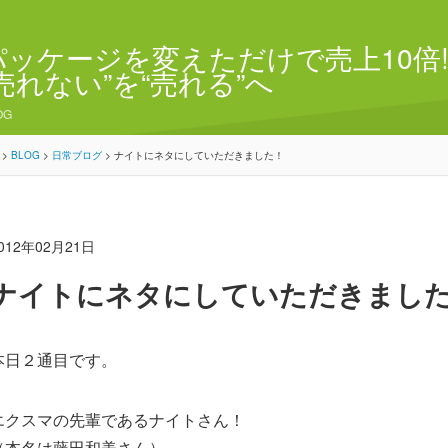
パッケージを変えただけで売上10倍!
“売れない”を“売れる”へ
OG
>
BLOG
>
日常ブログ
>
ナイトにネタにしていただきました！
012年02月21日
ナイトにネタにしていただきまし
本日２通目です。
エクスマの先輩であるナイトさん！
（本名は藤田和美さん）