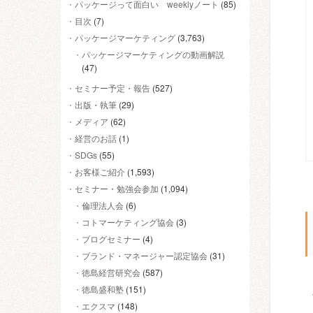
パッケージって面白い weeklyノート
(85)
目次
(7)
パッケージマーケティング
(3,763)
パッケージマーケティングの動画解説
(47)
セミナー予定・報告
(527)
出版・執筆
(29)
メディア
(62)
経営のお話
(1)
SDGs
(55)
お客様ご紹介
(1,593)
セミナー・勉強会参加
(1,094)
倫理法人会
(6)
コトマーケティング協会
(3)
ブログセミナー
(4)
ブランド・マネージャー認定協会
(31)
徳島経営研究会
(587)
徳島盛和塾
(151)
エクスマ
(148)