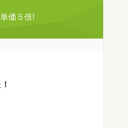
単価５倍!
た！