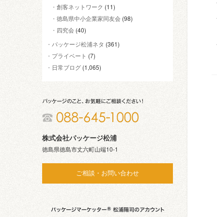
創客ネットワーク
(11)
徳島県中小企業家同友会
(98)
四究会
(40)
パッケージ松浦ネタ
(361)
プライベート
(7)
日常ブログ
(1,065)
株式会社パッケージ松浦
徳島県徳島市丈六町山端10-1
ご相談・お問い合わせ