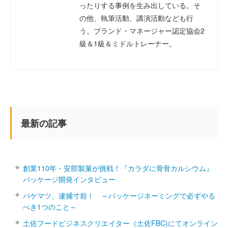
ったりする事例を生み出している。そ
の他、執筆活動、講演活動なども行
う。ブランド・マネージャー認定協会2
級＆1級＆ミドルトレーナー。
最新の記事
創業110年・安部製菓が挑戦！『カラダに骨骨カルシウム』
パッケージ開発インタビュー
パケマツ、逮捕寸前！ ～パッケージネーミングで必ずやる
べき1つのこと～
土佐フードビジネスクリエイター（土佐FBC)にてオンライン