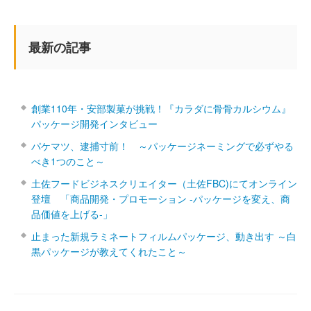
最新の記事
創業110年・安部製菓が挑戦！『カラダに骨骨カルシウム』
パッケージ開発インタビュー
パケマツ、逮捕寸前！ ～パッケージネーミングで必ずやる
べき1つのこと～
土佐フードビジネスクリエイター（土佐FBC)にてオンライン
登壇 「商品開発・プロモーション ‐パッケージを変え、商
品価値を上げる‐」
止まった新規ラミネートフィルムパッケージ、動き出す ～白
黒パッケージが教えてくれたこと～