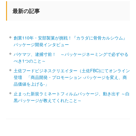
最新の記事
創業110年・安部製菓が挑戦！『カラダに骨骨カルシウム』
パッケージ開発インタビュー
パケマツ、逮捕寸前！ ～パッケージネーミングで必ずやる
べき1つのこと～
土佐フードビジネスクリエイター（土佐FBC)にてオンライン
登壇 「商品開発・プロモーション ‐パッケージを変え、商
品価値を上げる‐」
止まった新規ラミネートフィルムパッケージ、動き出す ～白
黒パッケージが教えてくれたこと～