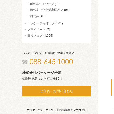
創客ネットワーク
(11)
徳島県中小企業家同友会
(98)
四究会
(40)
パッケージ松浦ネタ
(361)
プライベート
(7)
日常ブログ
(1,065)
株式会社パッケージ松浦
徳島県徳島市丈六町山端10-1
ご相談・お問い合わせ