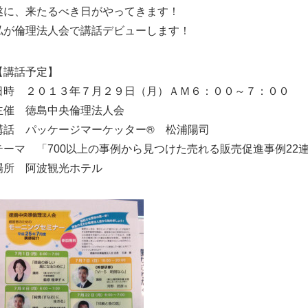
遂に、来たるべき日がやってきます！
私が倫理法人会で講話デビューします！
【講話予定】
日時 ２０１３年７月２９日（月）ＡＭ６：００～７：００
主催 徳島中央倫理法人会
講話 パッケージマーケッター® 松浦陽司
テーマ 「700以上の事例から見つけた売れる販売促進事例22
場所 阿波観光ホテル