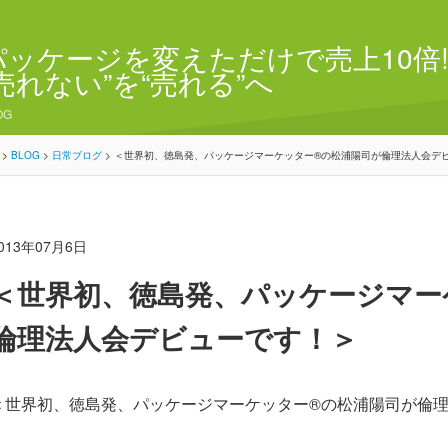
パッケージを変えただけで売上10倍!
“売れない”を“売れる”へ
OG
>
BLOG
>
日常ブログ
>
＜世界初、徳島発、パッケージマーケッター®の松浦陽司が倫理法人会デ
013年07月6日
＜世界初、徳島発、パッケージマー
倫理法人会デビューです！＞
＜世界初、徳島発、パッケージマーケッター®の松浦陽司が倫