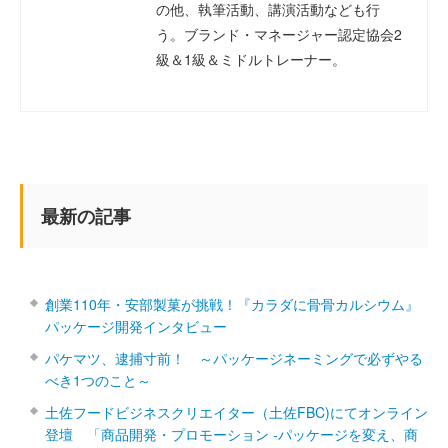
の他、執筆活動、講演活動なども行
う。ブランド・マネージャー認定協会2
級＆1級＆ミドルトレーナー。
最新の記事
創業110年・安部製菓が挑戦！『カラダに骨骨カルシウム』
パッケージ開発インタビュー
パケマツ、逮捕寸前！ ～パッケージネーミングで必ずやる
べき1つのこと～
土佐フードビジネスクリエイター（土佐FBC)にてオンライン
登壇 「商品開発・プロモーション ‐パッケージを変え、商