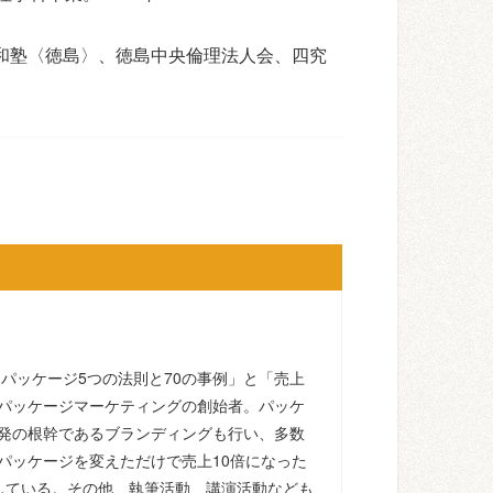
和塾〈徳島〉、徳島中央倫理法人会、四究
るパッケージ5つの法則と70の事例」と「売上
パッケージマーケティングの創始者。パッケ
発の根幹であるブランディングも行い、多数
パッケージを変えただけで売上10倍になった
している。その他、執筆活動、講演活動なども