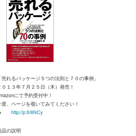
「売れるパッケージ５つの法則と７０の事例」
２０１３年７月２５日（木）発売！
amazonにて予約受付中！
一度、ページを覗いてみてください！
→
http://p.tl/8NCy
商品の説明