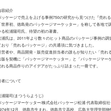
内容紹介
パッケージで売上を上げる事例750の研究から見つけた『売れる
「世界初、徳島発のパッケージマーケッター」を称して各地で
いる松浦陽司氏、待望の初の著書。
松浦氏は、2011年より数々のヒット商品のパッケージ事例の調
ており「売れるパッケージ」の共通項に気づきました。
経営者や、商品開発・販売促進担当者の誰もが知りたい「売れる
出版を契機に「パッケージマーケッター」と「パッケージマー
売れる商品作りのアイデアがたっぷり詰まった一冊です。
著者について
松浦陽司(まつうらようじ)
パッケージマーケッター/株式会社パッケージ松浦 代表取締役社
1974年12月、徳島市生まれ。徳島市立高校、広島大学理学部物性