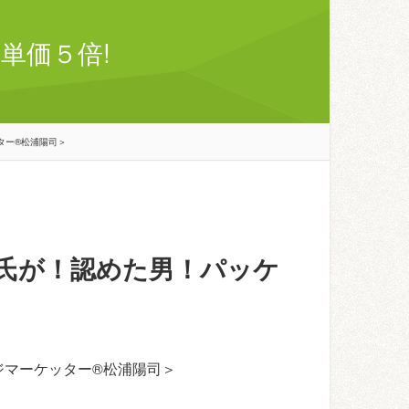
単価５倍!
ター®松浦陽司＞
氏が！認めた男！パッケ
ジマーケッター®松浦陽司＞