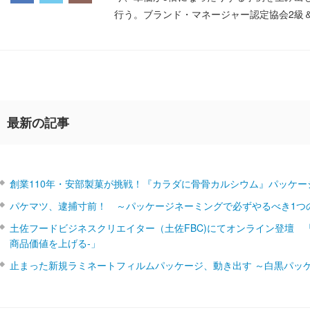
行う。ブランド・マネージャー認定協会2級
最新の記事
創業110年・安部製菓が挑戦！『カラダに骨骨カルシウム』パッケー
パケマツ、逮捕寸前！ ～パッケージネーミングで必ずやるべき1つ
土佐フードビジネスクリエイター（土佐FBC)にてオンライン登壇 
商品価値を上げる‐」
止まった新規ラミネートフィルムパッケージ、動き出す ～白黒パッ