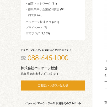
創客ネットワーク
(11)
徳島県中小企業家同友会
(98)
四究会
(40)
パッケージ松浦ネタ
(361)
プライベート
(7)
日常ブログ
(1,065)
株式会社パッケージ松浦
徳島県徳島市丈六町山端10-1
ご相談・お問い合わせ