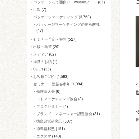
パッケージって面白い weeklyノート
(85)
目次
(7)
パッケージマーケティング
(3,763)
パッケージマーケティングの動画解説
(47)
セミナー予定・報告
(527)
出版・執筆
(29)
メディア
(62)
経営のお話
(1)
SDGs
(55)
お客様ご紹介
(1,593)
セミナー・勉強会参加
(1,094)
倫理法人会
(6)
コトマーケティング協会
(3)
ブログセミナー
(4)
ブランド・マネージャー認定協会
(31)
徳島経営研究会
(587)
徳島盛和塾
(151)
エクスマ
(148)