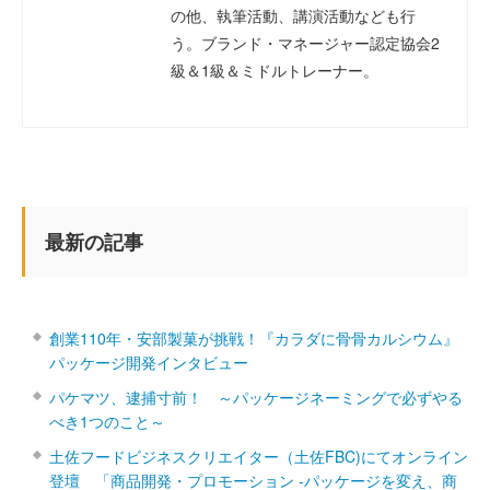
の他、執筆活動、講演活動なども行
う。ブランド・マネージャー認定協会2
級＆1級＆ミドルトレーナー。
最新の記事
創業110年・安部製菓が挑戦！『カラダに骨骨カルシウム』
パッケージ開発インタビュー
パケマツ、逮捕寸前！ ～パッケージネーミングで必ずやる
べき1つのこと～
土佐フードビジネスクリエイター（土佐FBC)にてオンライン
登壇 「商品開発・プロモーション ‐パッケージを変え、商