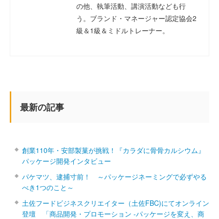
の他、執筆活動、講演活動なども行
う。ブランド・マネージャー認定協会2
級＆1級＆ミドルトレーナー。
最新の記事
創業110年・安部製菓が挑戦！『カラダに骨骨カルシウム』
パッケージ開発インタビュー
パケマツ、逮捕寸前！ ～パッケージネーミングで必ずやる
べき1つのこと～
土佐フードビジネスクリエイター（土佐FBC)にてオンライン
登壇 「商品開発・プロモーション ‐パッケージを変え、商