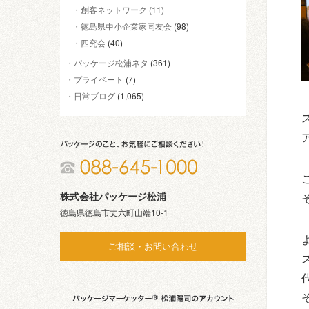
創客ネットワーク
(11)
徳島県中小企業家同友会
(98)
四究会
(40)
パッケージ松浦ネタ
(361)
プライベート
(7)
日常ブログ
(1,065)
株式会社パッケージ松浦
徳島県徳島市丈六町山端10-1
ご相談・お問い合わせ