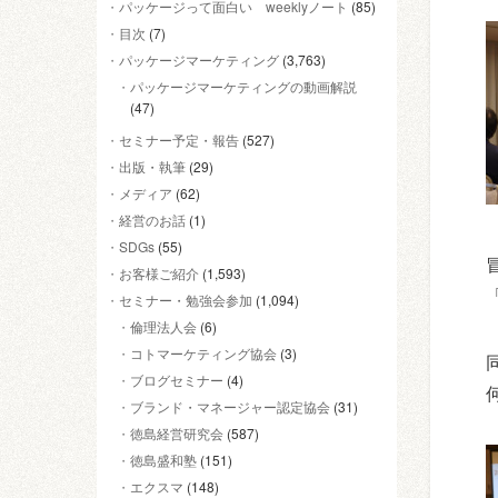
パッケージって面白い weeklyノート
(85)
目次
(7)
パッケージマーケティング
(3,763)
パッケージマーケティングの動画解説
(47)
セミナー予定・報告
(527)
出版・執筆
(29)
メディア
(62)
経営のお話
(1)
SDGs
(55)
お客様ご紹介
(1,593)
セミナー・勉強会参加
(1,094)
倫理法人会
(6)
コトマーケティング協会
(3)
ブログセミナー
(4)
ブランド・マネージャー認定協会
(31)
徳島経営研究会
(587)
徳島盛和塾
(151)
エクスマ
(148)